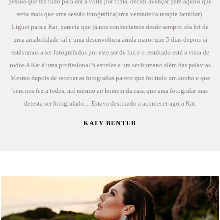
pessoa que faz tudo para dar a volta por cima, decidi avançar para aquilo que
seria mais que uma sessão fotográfica(uma verdadeira terapia familiar).
Liguei para a Kat, parecia que já nos conhecíamos desde sempre, ela foi de
uma amabilidade tal e uma desenvoltura ainda maior que 5 dias depois já
estávamos a ser fotografados por este ser de luz e o resultado está a vista de
todos A Kat é uma profissional 5 estrelas e um ser humano além das palavras
Mesmo depois de receber as fotografias parece que foi tudo um sonho e que
bem nos fez a todos, até mesmo ao homem da casa que ama fotografar mas
detesta ser fotografado.... Estava destinado a acontecer agora Kat.
KATY BENTUB