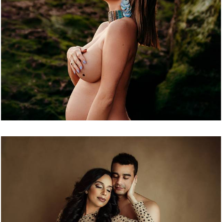
5622
18