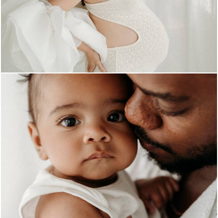
851
0
816
0