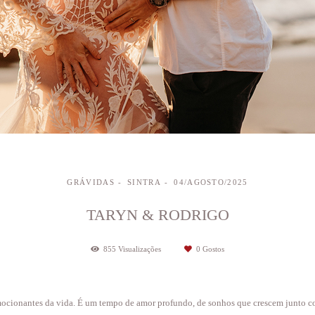
GRÁVIDAS
SINTRA
04/AGOSTO/2025
TARYN & RODRIGO
855
Visualizações
0
Gostos
ocionantes da vida. É um tempo de amor profundo, de sonhos que crescem junto com