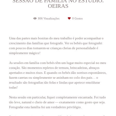
SESSÃO DE FAMÍLIA NO ESTÚDIO.
OEIRAS
806
Visualizações
0
Gostos
Uma das partes mais bonitas do meu trabalho é poder acompanhar o
crescimento das famílias que fotografo. Ver os bebés que fotografei
com poucos dias tornarem-se crianças cheias de personalidade é
simplesmente mágico!
As sessões em família com bebés têm um lugar muito especial no meu
coração. São momentos repletos de ternura, brincadeiras, abraços
apertados e muitos risos. E quando os bebés dão sorrisos espontâneos,
fazem caretas ou simplesmente se aninham no colo dos pais… o
resultado são fotografias tão fofas e lindas que apetece emoldurar
todas!
Nesta sessão em particular, fiquei completamente encantada. Foi tudo
tão leve, natural e cheio de amor — exatamente como gosto que seja.
Fotografar esta família foi um verdadeiro privilégio.