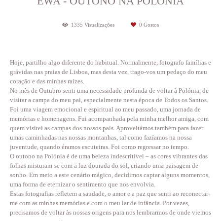
EWA - OUTONO NA POLÓNIA
1335
Visualizações
0
Gostos
Hoje, partilho algo diferente do habitual. Normalmente, fotografo famílias e
grávidas nas praias de Lisboa, mas desta vez, trago-vos um pedaço do meu
coração e das minhas raízes.
No mês de Outubro senti uma necessidade profunda de voltar à Polónia, de
visitar a campa do meu pai, especialmente nesta época de Todos os Santos.
Foi uma viagem emocional e espiritual ao meu passado, uma jornada de
memórias e homenagens. Fui acompanhada pela minha melhor amiga, com
quem visitei as campas dos nossos pais. Aproveitámos também para fazer
umas caminhadas nas nossas montanhas, tal como fazíamos na nossa
juventude, quando éramos escuteiras. Foi como regressar no tempo.
O outono na Polónia é de uma beleza indescritível – as cores vibrantes das
folhas misturam-se com a luz dourada do sol, criando uma paisagem de
sonho. Em meio a este cenário mágico, decidimos captar alguns momentos,
uma forma de eternizar o sentimento que nos envolvia.
Estas fotografias refletem a saudade, o amor e a paz que senti ao reconectar-
me com as minhas memórias e com o meu lar de infância. Por vezes,
precisamos de voltar às nossas origens para nos lembrarmos de onde viemos