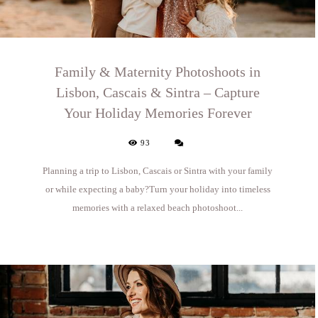
Family & Maternity Photoshoots in
Lisbon, Cascais & Sintra – Capture
Your Holiday Memories Forever
93
Planning a trip to Lisbon, Cascais or Sintra with your family
or while expecting a baby?Turn your holiday into timeless
memories with a relaxed beach photoshoot...