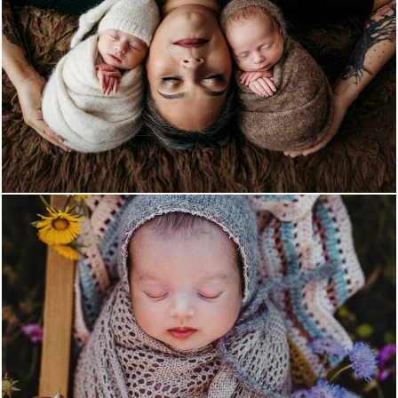
776
0
942
0