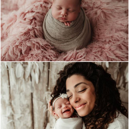
1058
20
1078
0