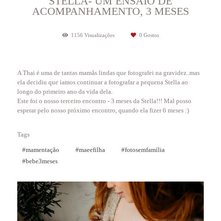
STELLA- UM ENSAIO DE
ACOMPANHAMENTO, 3 MESES
1156
Visualizações
0
Gostos
A Thai é uma de tantas mamãs lindas que fotografei na gravidez..mas
ela decidiu que íamos continuar a fotografar a pequena Stella ao
longo do primeiro ano da vida dela.
Este foi o nosso terceiro encontro - 3 meses da Stella!!! Mal posso
esperar pelo nosso próximo encontro, quando ela fizer 6 meses :)
Tags
#mamentação
#maeefilha
#fotosemfamília
#bebe3meses