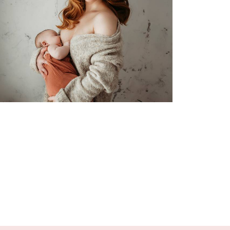
1153
0