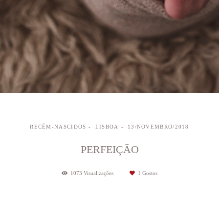
RECÉM-NASCIDOS
LISBOA
13/NOVEMBRO/2018
PERFEIÇÃO
1073
Visualizações
1
Gostos