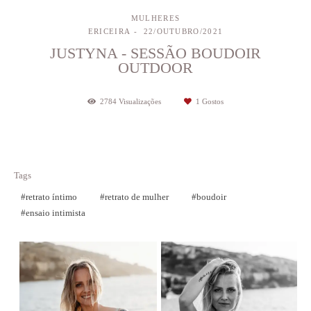
MULHERES
ERICEIRA
22/OUTUBRO/2021
JUSTYNA - SESSÃO BOUDOIR
OUTDOOR
2784
Visualizações
1
Gostos
Tags
#retrato íntimo
#retrato de mulher
#boudoir
#ensaio intimista