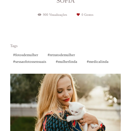
SOFIA
900
Visualizações
0
Gostos
Tags
#fotosdemulher
#retratodemulher
#sessaofotossensuais
#mulherlinda
#medicalinda