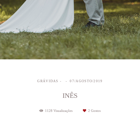
GRÁVIDAS
07/AGOSTO/2019
INÊS
1128
Visualizações
2
Gostos