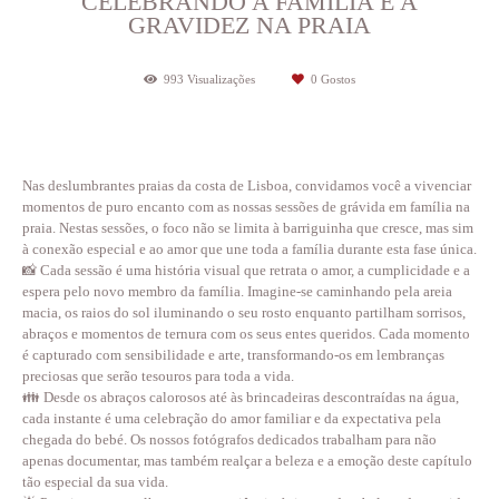
CELEBRANDO A FAMÍLIA E A
GRAVIDEZ NA PRAIA
993
Visualizações
0
Gostos
Nas deslumbrantes praias da costa de Lisboa, convidamos você a vivenciar
momentos de puro encanto com as nossas sessões de grávida em família na
praia. Nestas sessões, o foco não se limita à barriguinha que cresce, mas sim
à conexão especial e ao amor que une toda a família durante esta fase única.
📸 Cada sessão é uma história visual que retrata o amor, a cumplicidade e a
espera pelo novo membro da família. Imagine-se caminhando pela areia
macia, os raios do sol iluminando o seu rosto enquanto partilham sorrisos,
abraços e momentos de ternura com os seus entes queridos. Cada momento
é capturado com sensibilidade e arte, transformando-os em lembranças
preciosas que serão tesouros para toda a vida.
👪 Desde os abraços calorosos até às brincadeiras descontraídas na água,
cada instante é uma celebração do amor familiar e da expectativa pela
chegada do bebé. Os nossos fotógrafos dedicados trabalham para não
apenas documentar, mas também realçar a beleza e a emoção deste capítulo
tão especial da sua vida.