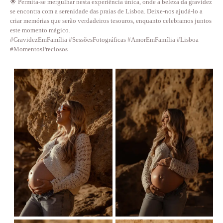
🌟 Permita-se mergulhar nesta experiência única, onde a beleza da gravidez
se encontra com a serenidade das praias de Lisboa. Deixe-nos ajudá-lo a
criar memórias que serão verdadeiros tesouros, enquanto celebramos juntos
este momento mágico.
#GravidezEmFamília #SessõesFotográficas #AmorEmFamília #Lisboa
#MomentosPreciosos