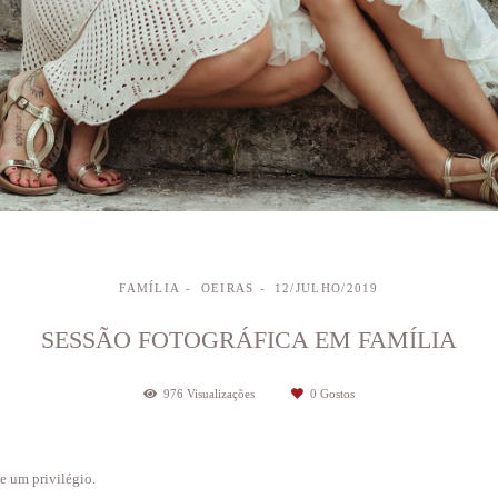
FAMÍLIA
OEIRAS
12/JULHO/2019
SESSÃO FOTOGRÁFICA EM FAMÍLIA
976
Visualizações
0
Gostos
e um privilégio.