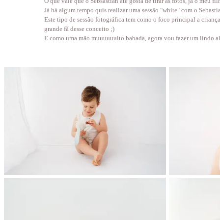
O que vale que o Sebsastian até gosta de tirar as fotos, já o meu fi
Já há algum tempo quis realizar uma sessão "white" com o Sebast
Este tipo de sessão fotográfica tem como o foco principal a crian
grande fã desse conceito ;)
E como uma mão muuuuuuito babada, agora vou fazer um lindo alb