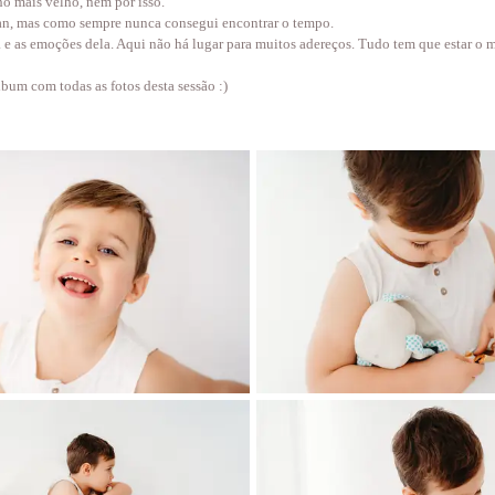
lho mais velho, nem por isso.
ian, mas como sempre nunca consegui encontrar o tempo.
ça e as emoções dela. Aqui não há lugar para muitos adereços. Tudo tem que estar 
um com todas as fotos desta sessão :)