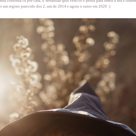
nda continua cá por casa, o Sebastian quis vesti-lo e pediu para irmos a rua e tira
 ter um registo parecido dos 2, um de 2014 e agora o outro em 2020 :)