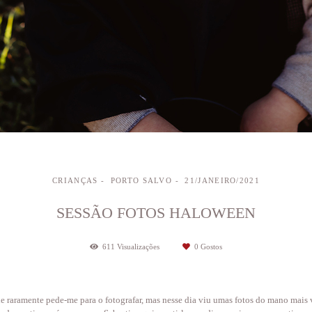
CRIANÇAS
PORTO SALVO
21/JANEIRO/2021
SESSÃO FOTOS HALOWEEN
611
Visualizações
0
Gostos
le raramente pede-me para o fotografar, mas nesse dia viu umas fotos do mano mais 