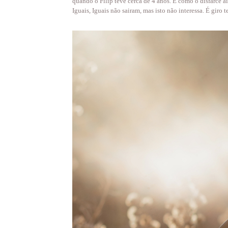
quando o Filip teve cerca de 4 anos. E como o disfarce ai
Iguais, Iguais não sairam, mas isto não interessa. É giro