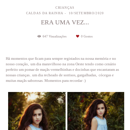
CRIANÇAS
CALDAS DA RAINHA
10/SETEMBRO/2020
ERA UMA VEZ...
647
Visualizações
0
Gostos
Há momentos que ficam para sempre registados na nossa memória e no
nosso coração, um dia maravilhoso na zona Oeste tendo como cenário
perfeito um pomar de maçãs vermelhinhas e docinhas que encantaram as
nossas crianças.. um dia recheado de sorrisos, gargalhadas, cócegas e
muitas maçãs saborosas. Momentos para recordar :)