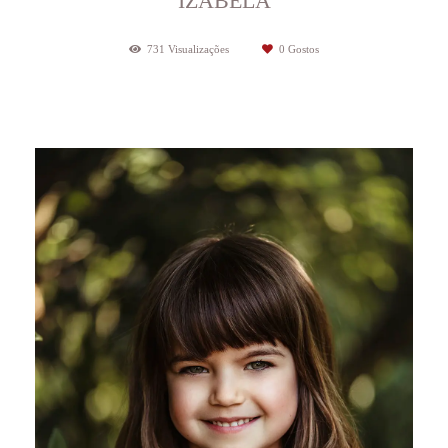
IZABELA
731
Visualizações
0
Gostos