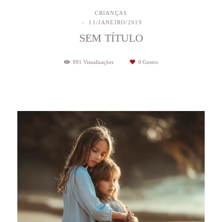
CRIANÇAS
11/JANEIRO/2019
SEM TÍTULO
891
Visualizações
0
Gostos