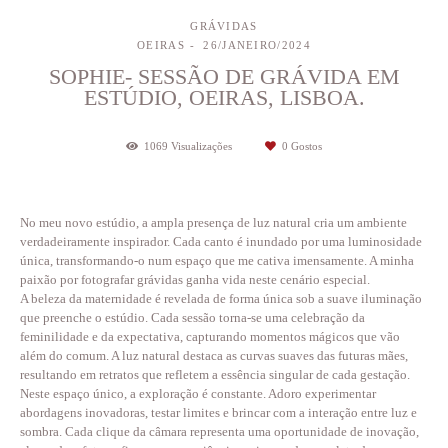
GRÁVIDAS
OEIRAS
26/JANEIRO/2024
SOPHIE- SESSÃO DE GRÁVIDA EM
ESTÚDIO, OEIRAS, LISBOA.
1069
Visualizações
0
Gostos
No meu novo estúdio, a ampla presença de luz natural cria um ambiente
verdadeiramente inspirador. Cada canto é inundado por uma luminosidade
única, transformando-o num espaço que me cativa imensamente. A minha
paixão por fotografar grávidas ganha vida neste cenário especial.
A beleza da maternidade é revelada de forma única sob a suave iluminação
que preenche o estúdio. Cada sessão torna-se uma celebração da
feminilidade e da expectativa, capturando momentos mágicos que vão
além do comum. A luz natural destaca as curvas suaves das futuras mães,
resultando em retratos que refletem a essência singular de cada gestação.
Neste espaço único, a exploração é constante. Adoro experimentar
abordagens inovadoras, testar limites e brincar com a interação entre luz e
sombra. Cada clique da câmara representa uma oportunidade de inovação,