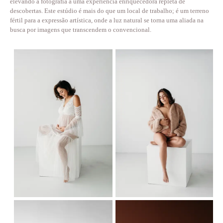
elevando a fotografia a uma experiência enriquecedora repleta de
descobertas. Este estúdio é mais do que um local de trabalho; é um terreno
fértil para a expressão artística, onde a luz natural se torna uma aliada na
busca por imagens que transcendem o convencional.